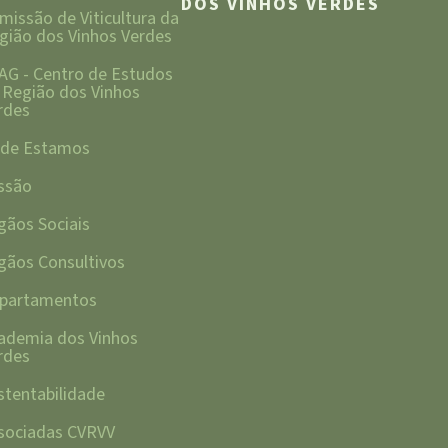
DOS VINHOS VERDES
missão de Viticultura da
gião dos Vinhos Verdes
AG - Centro de Estudos
 Região dos Vinhos
rdes
de Estamos
ssão
gãos Sociais
gãos Consultivos
partamentos
ademia dos Vinhos
rdes
stentabilidade
sociadas CVRVV