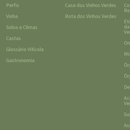
Perfis
Casa dos Vinhos Verdes
Co
Re
Vinha
Rota dos Vinhos Verdes
EV
da
Solos e Climas
Ve
Castas
On
Glossário Vitícola
Mi
Gastronomia
Ór
Ór
De
Ac
Ve
Su
As