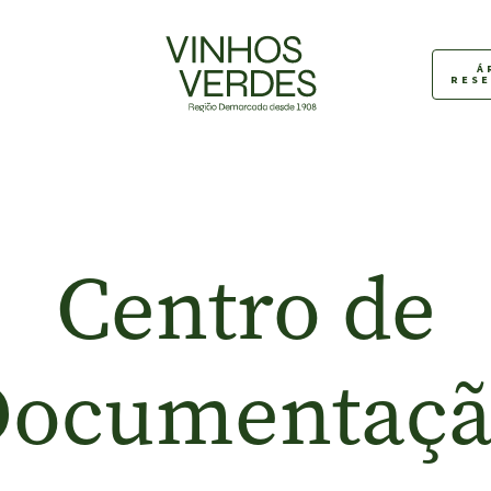
Á
RES
Centro de
ocumentaç