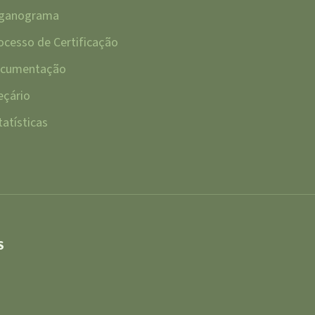
ganograma
ocesso de Certificação
cumentação
eçário
tatísticas
S