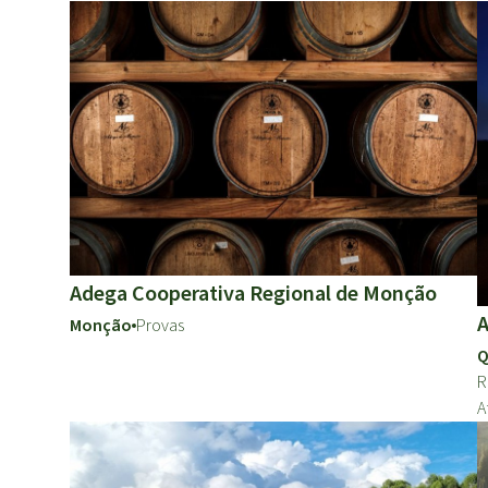
Adega Cooperativa Regional de Monção
A
Monção
Provas
Q
R
A