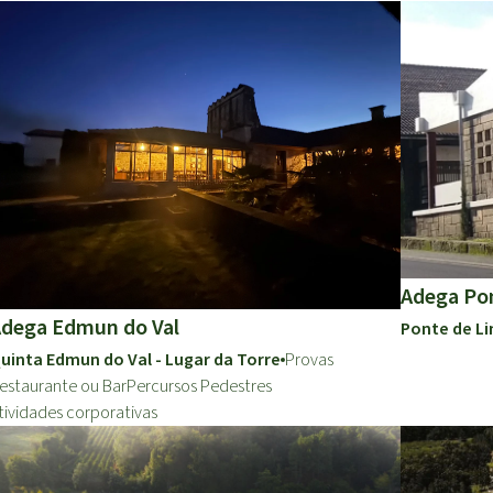
Adega Po
dega Edmun do Val
Ponte de L
uinta Edmun do Val - Lugar da Torre
Provas
estaurante ou Bar
Percursos Pedestres
tividades corporativas