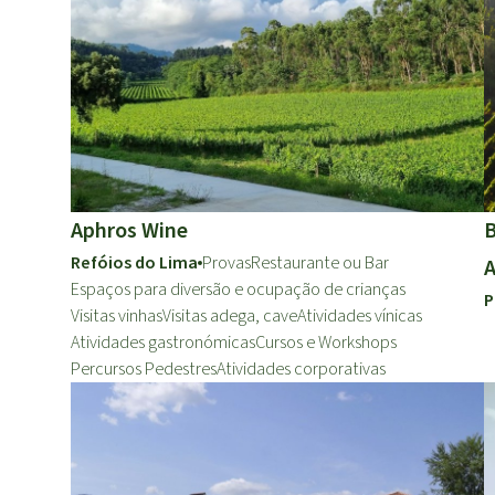
Aphros Wine
B
Refóios do Lima
Provas
Restaurante ou Bar
A
Espaços para diversão e ocupação de crianças
P
Visitas vinhas
Visitas adega, cave
Atividades vínicas
Atividades gastronómicas
Cursos e Workshops
Percursos Pedestres
Atividades corporativas