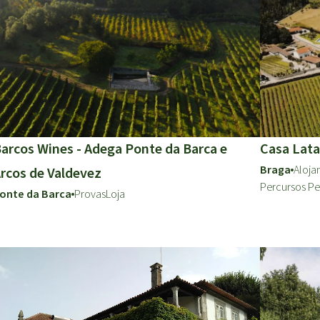
arcos Wines - Adega Ponte da Barca e
Casa Lata
Braga
Aloj
rcos de Valdevez
Percursos Pe
onte da Barca
Provas
Loja