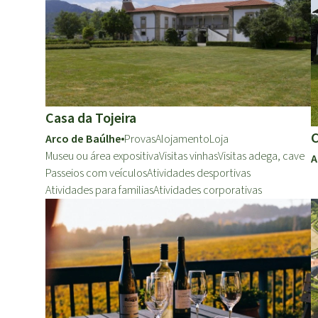
Casa da Tojeira
C
Arco de Baúlhe
Provas
Alojamento
Loja
Museu ou área expositiva
Visitas vinhas
Visitas adega, cave
A
Passeios com veículos
Atividades desportivas
Atividades para familias
Atividades corporativas