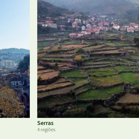
Serras
4 regiões