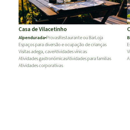
Casa de Vilacetinho
C
Alpendurada
Provas
Restaurante ou Bar
Loja
B
Espaços para diversão e ocupação de crianças
E
Visitas adega, cave
Atividades vínicas
V
Atividades gastronómicas
Atividades para familias
A
Atividades corporativas