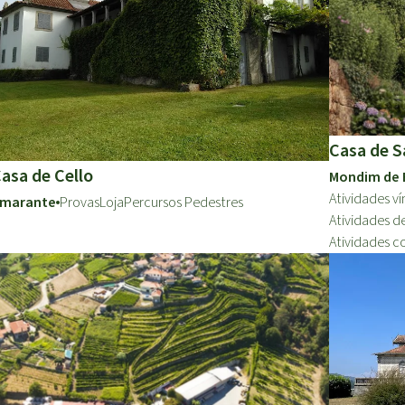
Casa de S
asa de Cello
Mondim de 
Atividades ví
marante
Provas
Loja
Percursos Pedestres
Atividades d
Atividades c