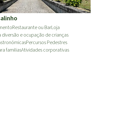
alinho
amento
Restaurante ou Bar
Loja
 diversão e ocupação de crianças
astronómicas
Percursos Pedestres
ra familias
Atividades corporativas