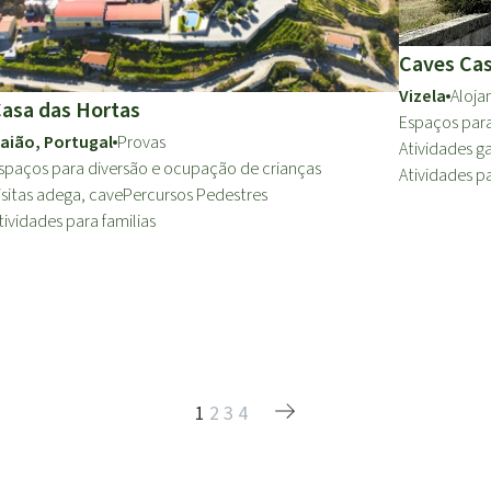
Caves Cas
Vizela
Aloj
asa das Hortas
Espaços para
aião, Portugal
Provas
Atividades g
spaços para diversão e ocupação de crianças
Atividades pa
isitas adega, cave
Percursos Pedestres
tividades para familias
1
2
3
4