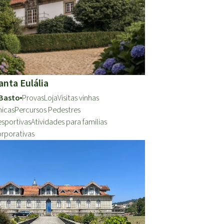
anta Eulália
Basto
Provas
Loja
Visitas vinhas
nicas
Percursos Pedestres
esportivas
Atividades para familias
orporativas