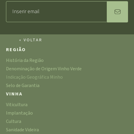
« VOLTAR
REGIÃO
História da Região
Denominação de Origem Vinho Verde
Indicação Geográfica Minho
Selo de Garantia
VINHA
Viticultura
Implantação
Cultura
Sanidade Videira