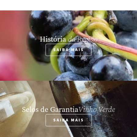
História
da Região
SAIBA MAIS
Selos de Garantia
Vinho Verde
SAIBA MAIS