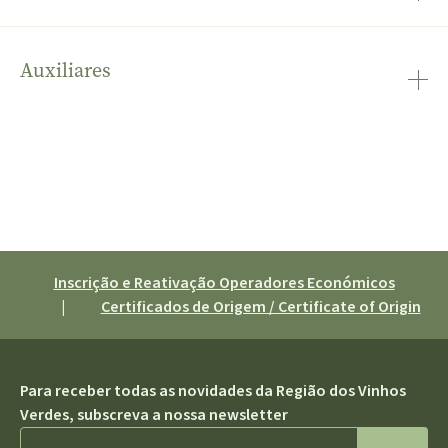
peça única em metal
processo de amadurecimento dos ramos, que
lenhificam e ficam mais resistentes, adquirindo uma
coloração castanha. (ver Lenhificação)
Auxiliares
também designado por inimigos naturais, são espécies
de artrópodos ou de outros patogénios, que se
alimentam e/ou desenvolvem à custa de outros seres
vivos, inimigos das culturas
Inscrição e Reativação Operadores Económicos
|
Certificados de Origem / Certificate of Origin
Para receber todas as novidades da Região dos Vinhos
Verdes, subscreva a nossa newsletter