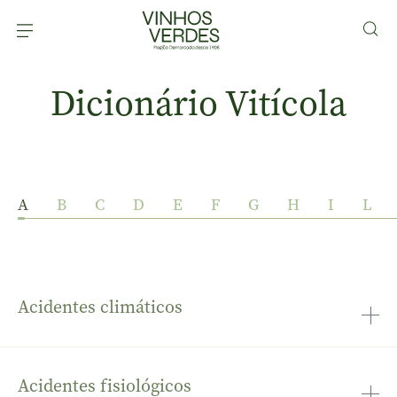
Dicionário Vitícola
A
B
C
D
E
F
G
H
I
L
Acidentes climáticos
perturbações de ordem climática que podem afetar a
produção (geadas, granizo, etc)
Acidentes fisiológicos