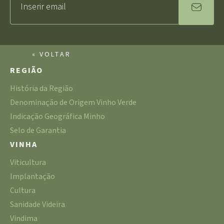
« VOLTAR
REGIÃO
História da Região
Denominação de Origem Vinho Verde
Indicação Geográfica Minho
Selo de Garantia
VINHA
Viticultura
Implantação
Cultura
Sanidade Videira
Vindima