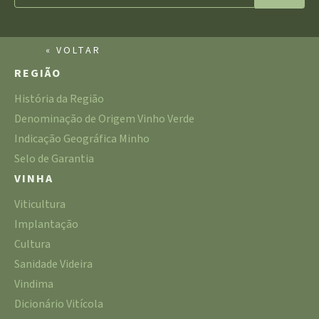
« VOLTAR
REGIÃO
História da Região
Denominação de Origem Vinho Verde
Indicação Geográfica Minho
Selo de Garantia
VINHA
Viticultura
Implantação
Cultura
Sanidade Videira
Vindima
Dicionário Vitícola