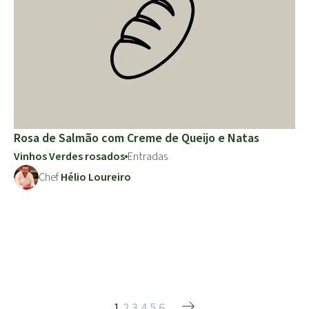
Rosa de Salmão com Creme de Queijo e Natas
Vinhos Verdes rosados
Entradas
Chef
Hélio Loureiro
1
2
3
4
5
6