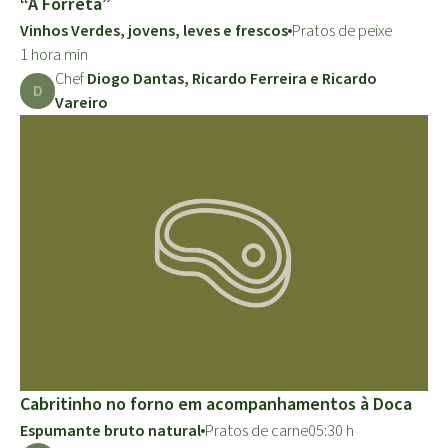
“A Forreta”
Vinhos Verdes, jovens, leves e frescos
Pratos de peixe
1 hora min
Chef
Diogo Dantas, Ricardo Ferreira e Ricardo
D
Vareiro
Cabritinho no forno em acompanhamentos à Doca
Espumante bruto natural
Pratos de carne
05:30 h