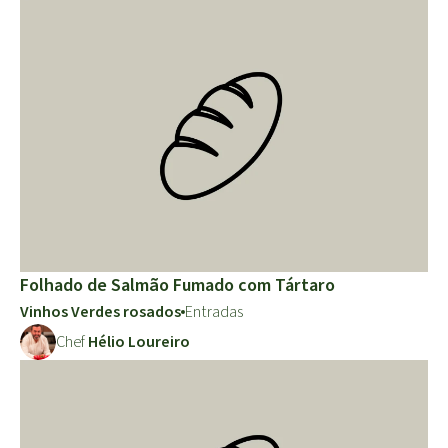
Folhado de Salmão Fumado com Tártaro
Vinhos Verdes rosados
Entradas
Chef
Hélio Loureiro