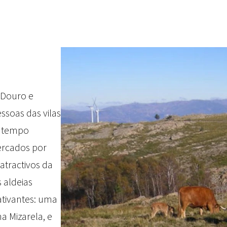
e Douro e
ssoas das vilas
o tempo
ercados por
atractivos da
 aldeias
ativantes: uma
a Mizarela, e