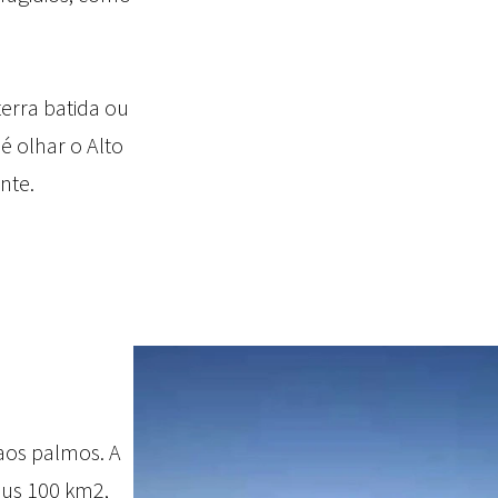
terra batida ou
 é olhar o Alto
nte.
aos palmos. A
eus 100 km2,