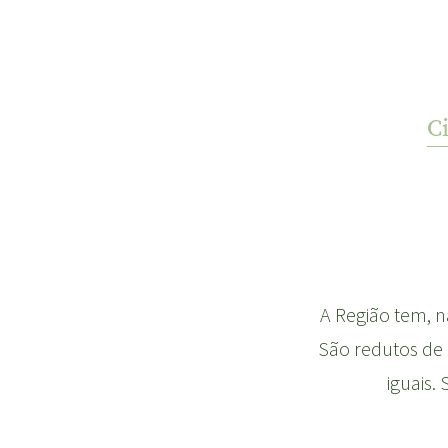
C
A Região tem, na
São redutos de 
iguais.