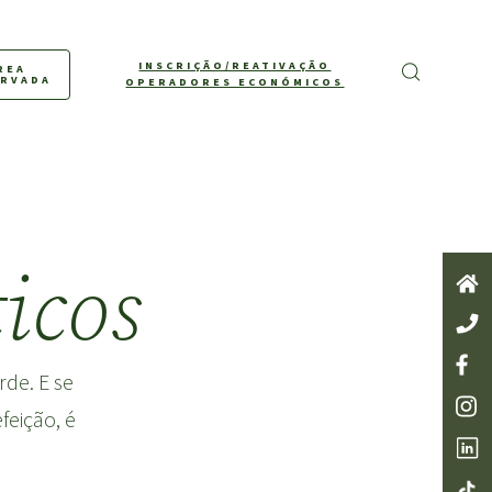
INSCRIÇÃO/REATIVAÇÃO
REA
ERVADA
OPERADORES ECONÓMICOS
icos
rde. E se
eição, é