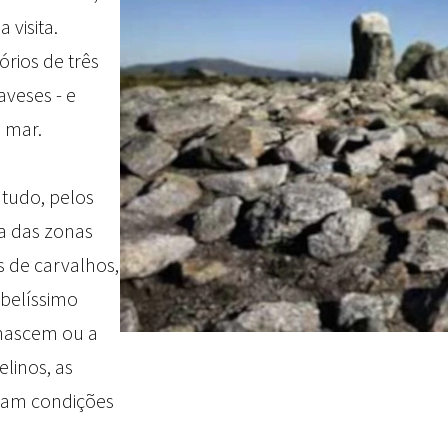
 visita.
órios de três
veses - e
 mar.
 tudo, pelos
ra das zonas
as de carvalhos,
 belíssimo
a nascem ou a
elinos, as
tram condições