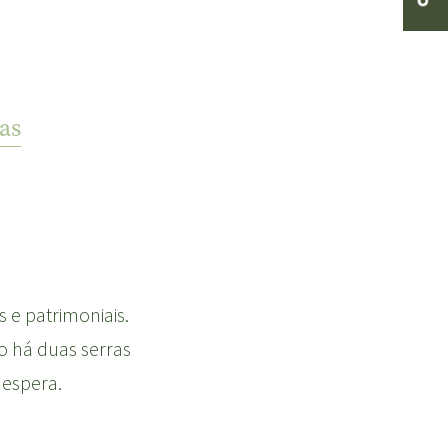
as
s e patrimoniais.
o há duas serras
 espera.