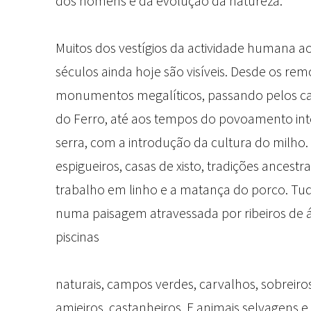
dos homens e da evolução da natureza.
Muitos dos vestígios da actividade humana a
séculos ainda hoje são visíveis. Desde os rem
monumentos megalíticos, passando pelos ca
do Ferro, até aos tempos do povoamento int
serra, com a introdução da cultura do milho.
espigueiros, casas de xisto, tradições ancestr
trabalho em linho e a matança do porco. Tu
numa paisagem atravessada por ribeiros de ág
piscinas
naturais, campos verdes, carvalhos, sobreiros
amieiros, castanheiros. E animais selvagens e