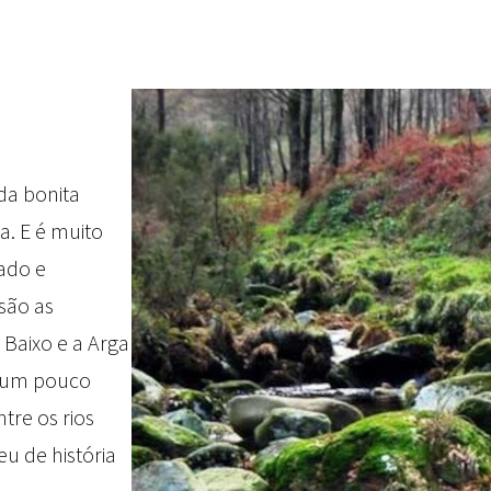
da bonita
a. E é muito
tado e
são as
 Baixo e a Arga
e um pouco
tre os rios
u de história