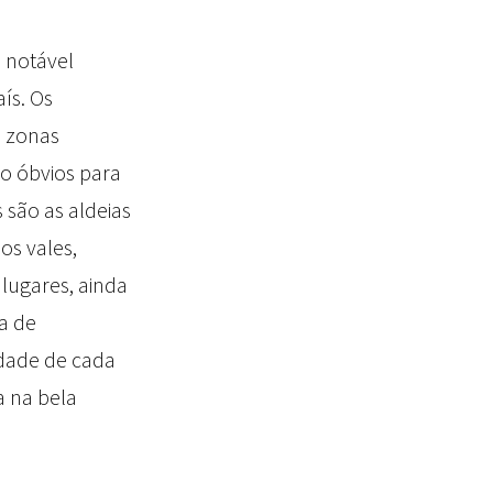
a notável
ís. Os
 zonas
o óbvios para
 são as aldeias
os vales,
 lugares, ainda
ia de
sidade de cada
a na bela