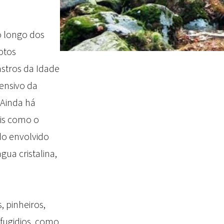
o longo dos
otos
stros da Idade
ensivo da
 Ainda há
ais como o
do envolvido
ua cristalina,
, pinheiros,
 fugidios, como